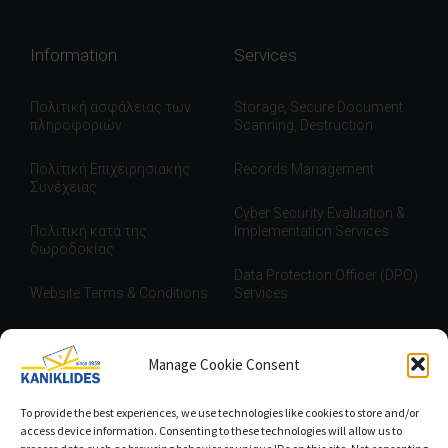
Information
Services
Πολιτική ασφάλειας των
Storage, Secure Document
πληροφοριών
Scanning, Destruction
Πολιτική Επιχειρησιακής
Records Management
Συνέχειας
Cyber Security Evaluation &
Πολιτική κατά της
Implementation Services
δωροδοκίας
Data Protection Officer (DPO)
Website Terms & Conditions
Services
Privacy policy
Manage Cookie Consent
Cookie Policy (EU)
To provide the best experiences, we use technologies like cookies to store and/or
access device information. Consenting to these technologies will allow us to