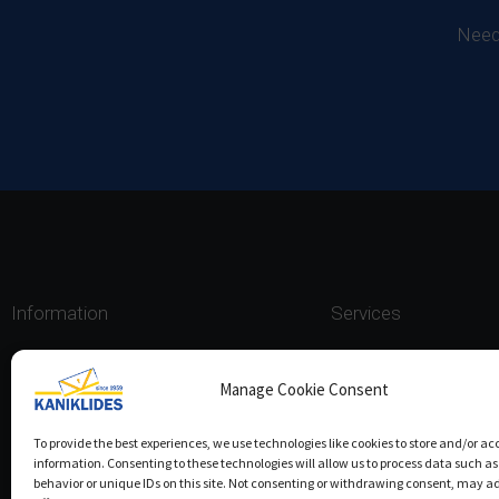
Need
Information
Services
Πολιτική ασφάλειας των πληροφοριών
Storage, Secure Docume
Manage Cookie Consent
Πολιτική Επιχειρησιακής Συνέχειας
Records Management
Πολιτική κατά της δωροδοκίας
Cyber Security Evaluati
To provide the best experiences, we use technologies like cookies to store and/or ac
information. Consenting to these technologies will allow us to process data such a
Website Terms & Conditions
Data Protection Officer
behavior or unique IDs on this site. Not consenting or withdrawing consent, may a