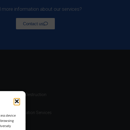
 more information about our services?
Contact us
nt Scanning, Destruction
on & Implementation Services
cess device
s browsing
 (DPO) Services
dversely